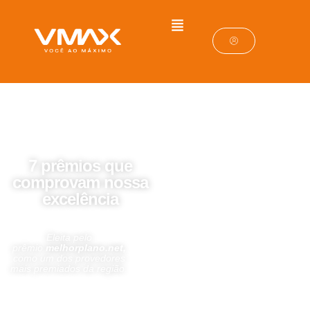
7 prêmios que
comprovam nossa
excelência
Eleita pelo
prêmio
melhorplano.net,
como um dos provedores
mais premiados da região.