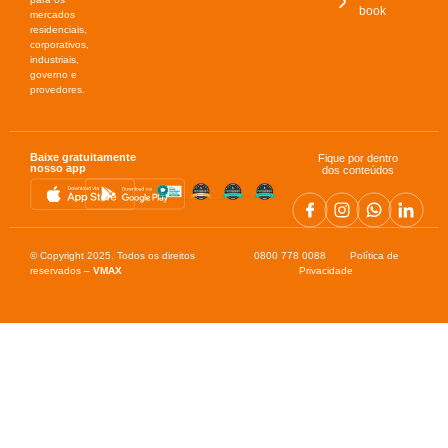
book
mercados
residenciais,
corporativos,
industriais,
governo e
provedores.
Baixe gratuitamente
Fique por dentro
nosso app
dos conteúdos
© Copyright 2025. Todos os direitos
0800 778 0088 Política de
reservados –
VMAX
Privacidade