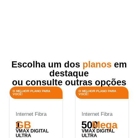
Escolha um dos
planos
em
destaque
ou consulte outras opções
O MELHOR PLANO PARA
O MELHOR PLANO PARA
VOCÊ!
VOCÊ!
Internet Fibra
Internet Fibra
1
GB
500
Mega
VMAX DIGITAL
VMAX DIGITAL
ULTRA
ULTRA