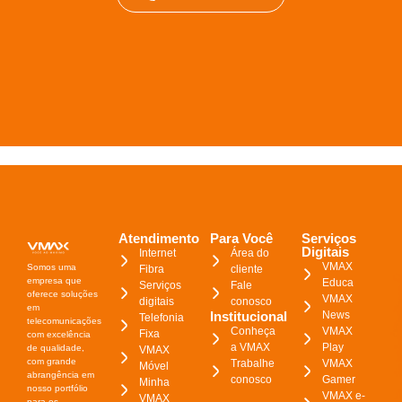
Atendimento
Para Você
Serviços
Digitais
Internet
Área do
VMAX
Somos uma
Fibra
cliente
empresa que
Educa
Serviços
Fale
oferece soluções
VMAX
digitais
conosco
em
Institucional
News
Telefonia
telecomunicações
Conheça
VMAX
Fixa
com excelência
a VMAX
Play
de qualidade,
VMAX
com grande
Trabalhe
VMAX
Móvel
abrangência em
conosco
Gamer
Minha
nosso portfólio
VMAX e-
VMAX
para os